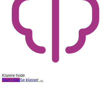
Klarere hode
Start i dag
Se klasser
→