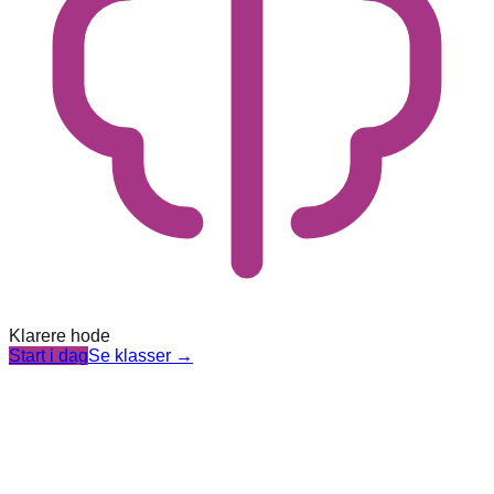
Klarere hode
Start i dag
Se klasser
→