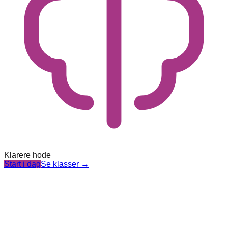
Klarere hode
Start i dag
Se klasser
→